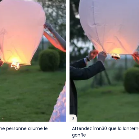
3
e personne allume le
Attendez 1mn30 que la lantern
gonfle