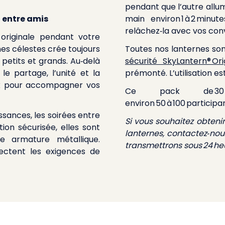
pendant que l’autre allum
u entre amis
main environ 1 à 2 minu
relâchez‑la avec vos con
 originale pendant votre
nes célestes crée toujours
Toutes nos lanternes sont
petits et grands. Au‑delà
sécurité SkyLantern® Ori
le partage, l’unité et la
prémonté. L’utilisation e
ux pour accompagner vos
Ce pack de 30 la
environ 50 à 100 participa
ssances, les soirées entre
Si vous souhaitez obteni
tion sécurisée, elles sont
lanternes, contactez‑nous
e armature métallique.
transmettrons sous 24 he
pectent les exigences de