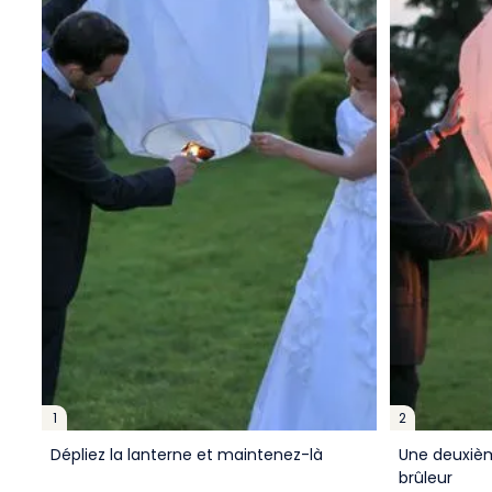
1
2
Dépliez la lanterne et maintenez-là
Une deuxièm
brûleur