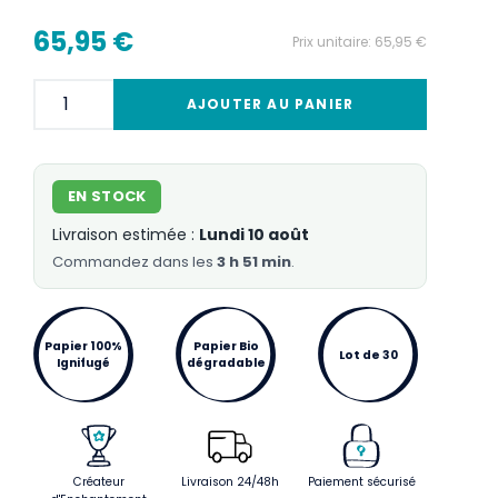
65,95 €
Prix unitaire:
65,95 €
AJOUTER AU PANIER
EN STOCK
Livraison estimée :
Lundi 10 août
Commandez
dans les
3 h 51 min
.
Papier 100%
Papier Bio
Lot de 30
Ignifugé
dégradable
Créateur
Livraison 24/48h
Paiement sécurisé