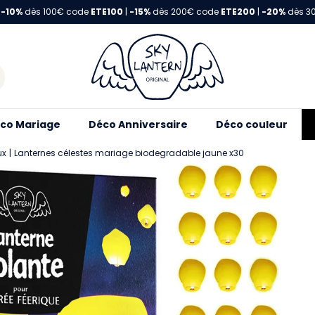
-10%
dès 100€ code
ETE100
|
-15%
dès 200€ code
ETE200
|
-20%
dès 3
co Mariage
Déco Anniversaire
Déco couleur
ux
Lanternes célestes mariage biodegradable jaune x30