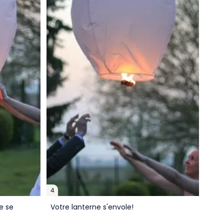
4
e se
Votre lanterne s'envole!