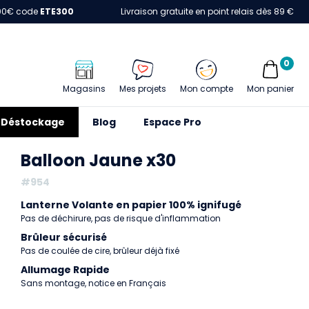
00€ code
ETE300
Livraison gratuite en point relais dès 89 €
0
Magasins
Mes projets
Mon compte
Mon panier
Déstockage
Blog
Espace Pro
Balloon Jaune x30
#954
Lanterne Volante en papier 100% ignifugé
Pas de déchirure, pas de risque d'inflammation
Brûleur sécurisé
Pas de coulée de cire, brûleur déjà fixé
Allumage Rapide
Sans montage, notice en Français