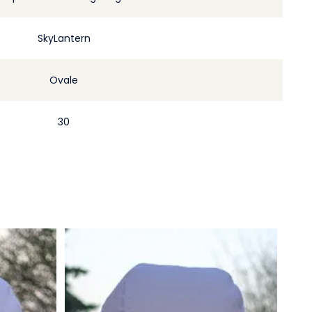
SkyLantern
Ovale
30