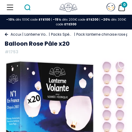
0
-10%
dès 100€ code
ETE100
|
-15%
dès 200€ code
ETE200
|
-20%
dès 300€
code
ETE300
Accueil
Lanterne Volante
Packs Spéciaux
Pack lanterne chinoise rose pâ
Balloon Rose Pâle x20
#1753