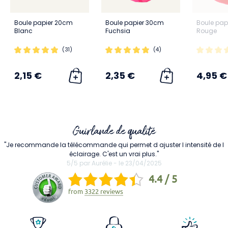
Boule papier 20cm
Boule papier 30cm
Boule pap
Blanc
Fuchsia
Rouge
(31)
(4)
2,15 €
2,35 €
4,95 €
Guirlande de qualité
"Je recommande la télécommande qui permet d ajuster l intensité de l
éclairage. C'est un vrai plus."
5/5 par Aurélie - le 23/04/2025
4.4 / 5
from
3322 reviews