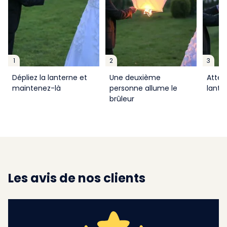
1
2
3
Dépliez la lanterne et
Une deuxième
Atten
maintenez-là
personne allume le
lante
brûleur
Les avis de nos clients