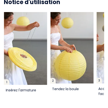
Notice d'utilisation
3
2
1
Accro
Tendez la boule
Insérez l'armature
facil