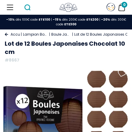
0
-10%
dès 100€ code
ETE100
|
-15%
dès 200€ code
ETE200
|
-20%
dès 300€
code
ETE300
Accueil
Lampion Boule Papier
Boule Japonaise
Lot de 12 Boules Japonaises Ch
Lot de 12 Boules Japonaises Chocolat 10
cm
#8667