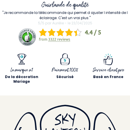
Guirlande de qualité
"Je recommande la télécommande qui permet d ajuster l intensité de l
éclairage. C'est un vrai plus."
5/5 par Aurélie - le 23/04/2025
4.4 / 5
from
3322 reviews
La marque n1
Paiement 100%
Service client pro
De la décoration
Sécurisé
Basé en France
Mariage