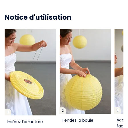
Notice d'utilisation
3
2
1
Accro
Tendez la boule
Insérez l'armature
facil