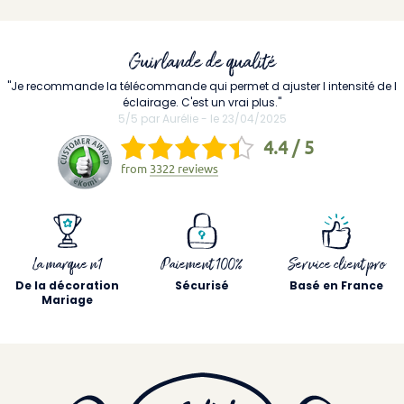
Guirlande de qualité
"Je recommande la télécommande qui permet d ajuster l intensité de l
éclairage. C'est un vrai plus."
5/5 par Aurélie - le 23/04/2025
4.4 / 5
from
3322 reviews
La marque n1
Paiement 100%
Service client pro
De la décoration
Sécurisé
Basé en France
Mariage