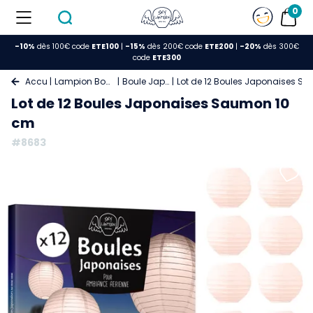
0
-10%
dès 100€ code
ETE100
|
-15%
dès 200€ code
ETE200
|
-20%
dès 300€
code
ETE300
Accueil
Lampion Boule Papier
Boule Japonaise
Lot de 12 Boules Japonaises S
Lot de 12 Boules Japonaises Saumon 10
cm
#8683