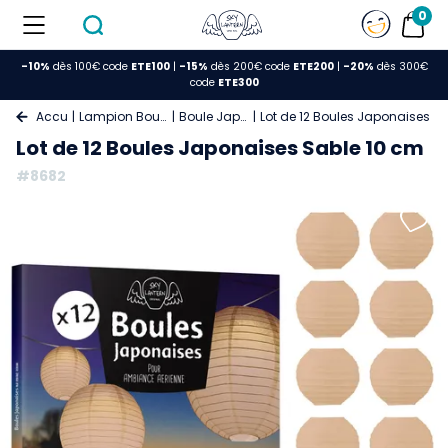
0
-10%
dès 100€ code
ETE100
|
-15%
dès 200€ code
ETE200
|
-20%
dès 300€
code
ETE300
Accueil
Lampion Boule Papier
Boule Japonaise
Lot de 12 Boules Japonaises S
Lot de 12 Boules Japonaises Sable 10 cm
#8682