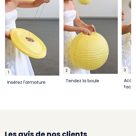
3
2
1
Accro
Tendez la boule
Insérez l'armature
facil
Les avis de nos clients