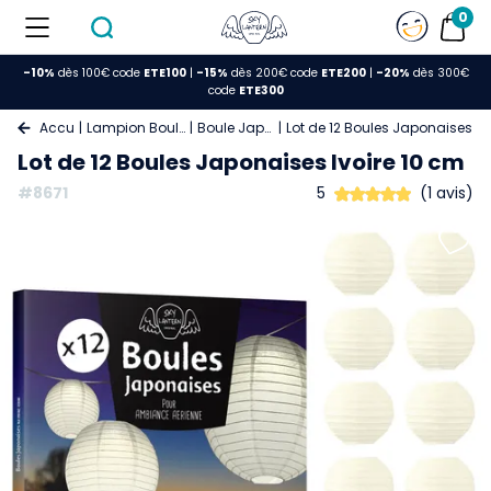
0
-10%
dès 100€ code
ETE100
|
-15%
dès 200€ code
ETE200
|
-20%
dès 300€
code
ETE300
Accueil
Lampion Boule Papier
Boule Japonaise
Lot de 12 Boules Japonaises Iv
Lot de 12 Boules Japonaises Ivoire 10 cm
#8671
5
(1 avis)