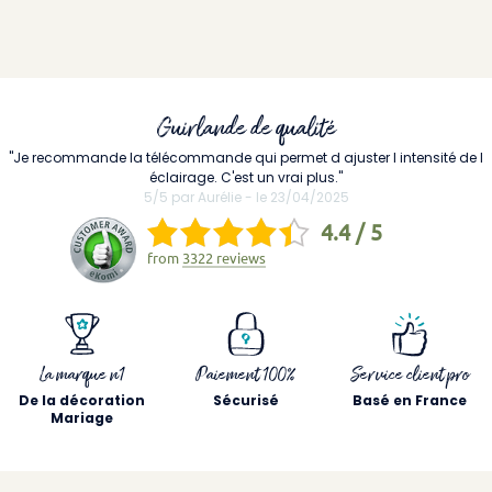
Guirlande de qualité
"Je recommande la télécommande qui permet d ajuster l intensité de l
éclairage. C'est un vrai plus."
5/5 par Aurélie - le 23/04/2025
4.4 / 5
from
3322 reviews
La marque n1
Paiement 100%
Service client pro
De la décoration
Sécurisé
Basé en France
Mariage