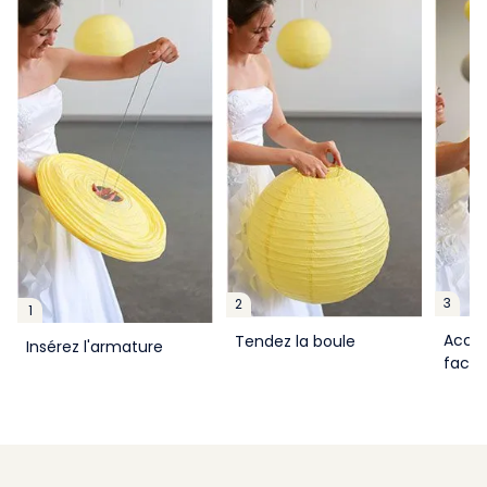
3
2
1
Accro
Tendez la boule
Insérez l'armature
facil