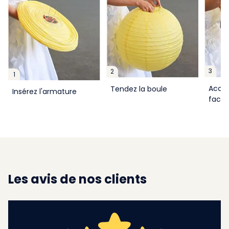
3
2
1
Accro
Tendez la boule
Insérez l'armature
facil
Les avis de nos clients