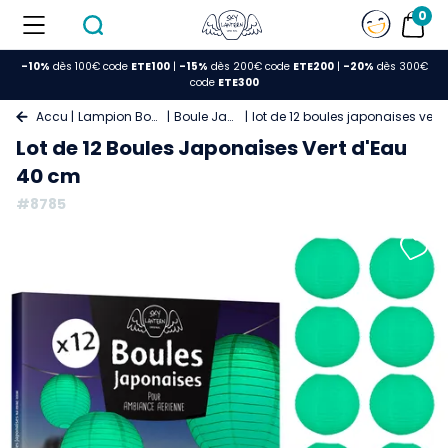
0
-10%
dès 100€ code
ETE100
|
-15%
dès 200€ code
ETE200
|
-20%
dès 300€
code
ETE300
Accueil
Lampion Boule Papier
Boule Japonaise
lot de 12 boules japonaises ver
Lot de 12 Boules Japonaises Vert d'Eau
40 cm
#8785